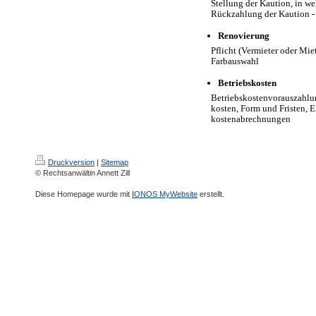
Stellung der Kaution, in wel
Rückzahlung der Kaution - W
Renovierung
Pflicht (Vermieter oder Miet
Farbauswahl
Betriebskosten
Betriebskostenvorauszahlung,
kosten, Form und Fristen, Ei
kostenabrechnungen
Druckversion
|
Sitemap
© Rechtsanwältin Annett Zill
Diese Homepage wurde mit
IONOS MyWebsite
erstellt.