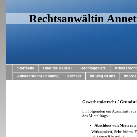
Rechtsanwältin Annett
Startseite
Über die Kanzlei
Rechtsgebiete
Arbeitsrecht
Anbieterkennzeichnung
Kontakt
Ihr Weg zu uns
Impre
Gewerbemietrecht / Grundst
Im Folgenden ein Ausschnitt aus
des Mietalltags:
Abschluss von Mietvert
Wirksamkeit, Schriftform, For
wirksame Klauseln?