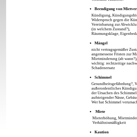
Beendigung von Mietver
Kündigung, Kündigungsfrist
Widerspruch gegen die Kündi
Vereinbarung zur Abwicklung
(in welchem Zustand?),
Räumungsklage, Eigenbeda
Mängel
nicht vertragsgemäßer Zustan
angemessene Fristen zur Män
Mietminderung (ab wann?)
wichtig: rechtzeitige nachwe
Schadenersatz
Schimmel
Gesundheitsgefährdung?, Vora
außerordentliches Kündigungs
der Ursachen des Schimmels (
aufsteigender Nässe, Gebäud
Wer hat Schimmel verursac
Miete
Mieterhöhung, Mietminderun
Verhältnismäßigkeit
Kaution